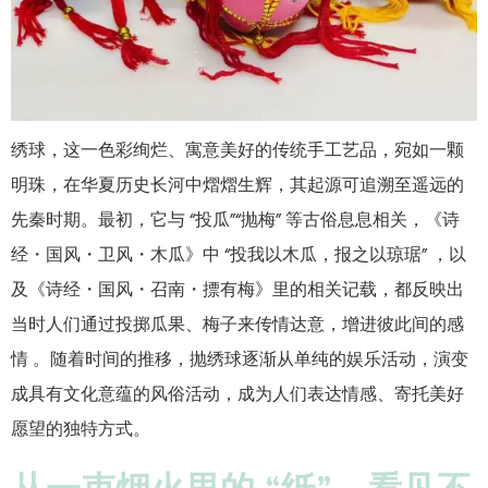
绣球，这一色彩绚烂、寓意美好的传统手工艺品，宛如一颗
明珠，在华夏历史长河中熠熠生辉，其起源可追溯至遥远的
先秦时期。最初，它与 “投瓜”“抛梅” 等古俗息息相关，《诗
经・国风・卫风・木瓜》中 “投我以木瓜，报之以琼琚” ，以
及《诗经・国风・召南・摽有梅》里的相关记载，都反映出
当时人们通过投掷瓜果、梅子来传情达意，增进彼此间的感
情 。随着时间的推移，抛绣球逐渐从单纯的娱乐活动，演变
成具有文化意蕴的风俗活动，成为人们表达情感、寄托美好
愿望的独特方式。